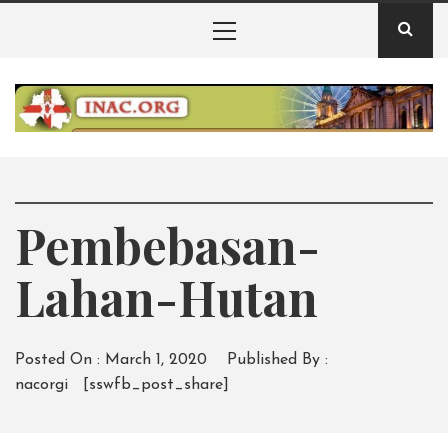
Skip
Primary
to
Menu
content
INAC – Badan
Pelestarian Alam
INAC – berita informasi badan pelestarian alam irlandia
utara
Irlandia Utara
Pembebasan-
Lahan-Hutan
Posted On :
March 1, 2020
Published By :
nacorgi
[sswfb_post_share]