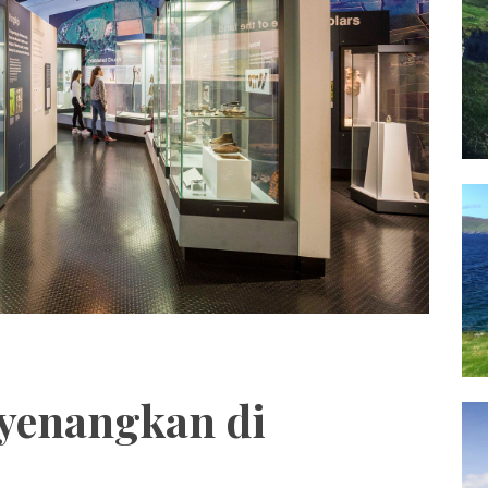
yenangkan di