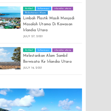
Artikel
Informasi
irlandia utara
Pelestarian Alam
Limbah Plastik Masih Menjadi
Masalah Utama Di Kawasan
Irlandia Utara
JULY 27, 2021
Artikel
Informasi
irlandia utara
Melestarikan Alam Sambil
Berwisata Ke Irlandia Utara
JULY 16, 2021