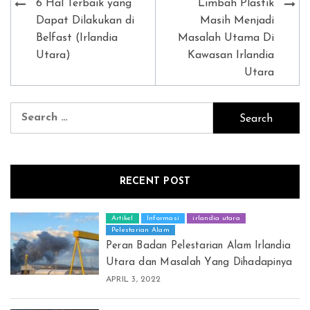
Post
6 Hal Terbaik yang
Limbah Plastik
navigation
Dapat Dilakukan di
Masih Menjadi
Belfast (Irlandia
Masalah Utama Di
Utara)
Kawasan Irlandia
Utara
Search
for:
RECENT POST
Artikel
Informasi
irlandia utara
Pelestarian Alam
Peran Badan Pelestarian Alam Irlandia
Utara dan Masalah Yang Dihadapinya
APRIL 3, 2022