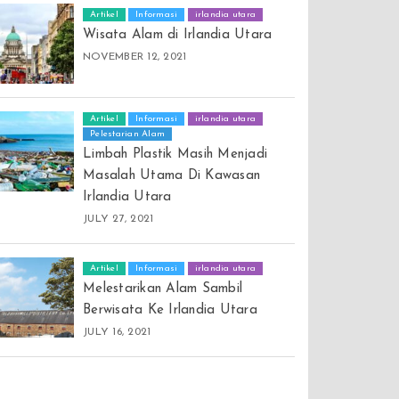
Artikel
Informasi
irlandia utara
Wisata Alam di Irlandia Utara
NOVEMBER 12, 2021
Artikel
Informasi
irlandia utara
Pelestarian Alam
Limbah Plastik Masih Menjadi
Masalah Utama Di Kawasan
Irlandia Utara
JULY 27, 2021
Artikel
Informasi
irlandia utara
Melestarikan Alam Sambil
Berwisata Ke Irlandia Utara
JULY 16, 2021