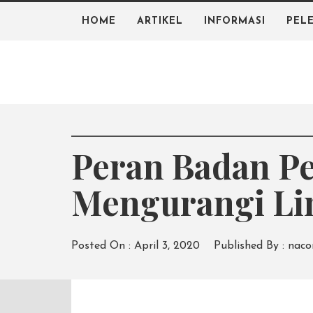
Skip
HOME
ARTIKEL
INFORMASI
PEL
to
content
Peran Badan Pe
Mengurangi Li
Posted On :
April 3, 2020
Published By :
naco