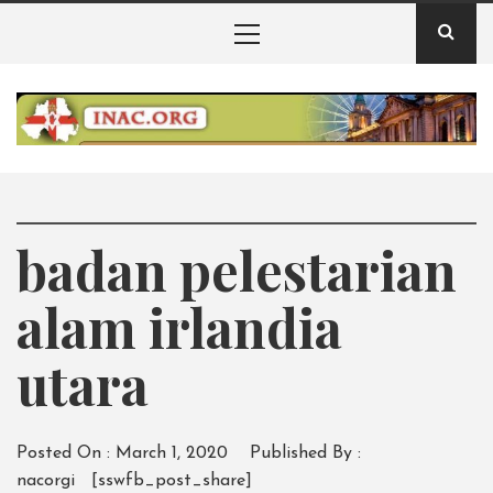
Skip
Primary
to
Menu
content
INAC – Badan
Pelestarian Alam
INAC – berita informasi badan pelestarian alam irlandia
utara
Irlandia Utara
badan pelestarian
alam irlandia
utara
Posted On :
March 1, 2020
Published By :
nacorgi
[sswfb_post_share]