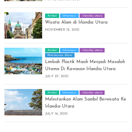
Artikel
Informasi
irlandia utara
Wisata Alam di Irlandia Utara
NOVEMBER 12, 2021
Artikel
Informasi
irlandia utara
Pelestarian Alam
Limbah Plastik Masih Menjadi Masalah
Utama Di Kawasan Irlandia Utara
JULY 27, 2021
Artikel
Informasi
irlandia utara
Melestarikan Alam Sambil Berwisata Ke
Irlandia Utara
JULY 16, 2021