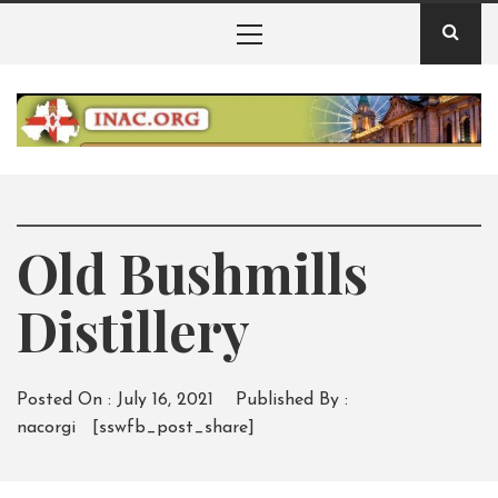
Skip
Primary
to
Menu
content
INAC – Badan
Pelestarian Alam
INAC – berita informasi badan pelestarian alam irlandia
utara
Irlandia Utara
Old Bushmills
Distillery
Posted On :
July 16, 2021
Published By :
nacorgi
[sswfb_post_share]