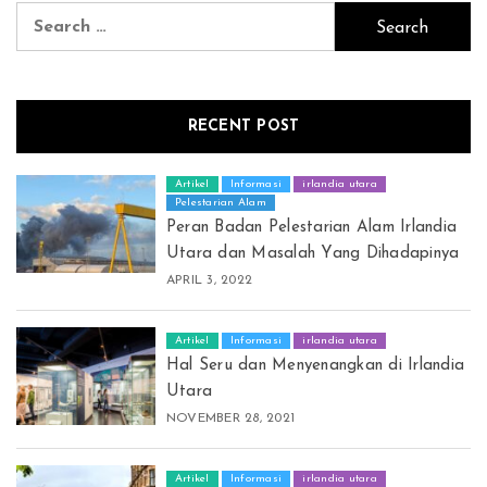
Search
for:
RECENT POST
Artikel
Informasi
irlandia utara
Pelestarian Alam
Peran Badan Pelestarian Alam Irlandia
Utara dan Masalah Yang Dihadapinya
APRIL 3, 2022
Artikel
Informasi
irlandia utara
Hal Seru dan Menyenangkan di Irlandia
Utara
NOVEMBER 28, 2021
Artikel
Informasi
irlandia utara