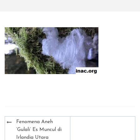
Post
Fenomena Aneh
navigation
‘Gulali’ Es Muncul di
Irlandia Utara