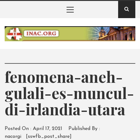
Skip
Primary
to
Menu
content
INAC – Badan
Pelestarian Alam
INAC – berita informasi badan pelestarian alam irlandia
utara
Irlandia Utara
fenomena-aneh-
gulali-es-muncul-
di-irlandia-utara
Posted On :
April 17, 2021
Published By :
nacorgi
[sswfb_post_share]