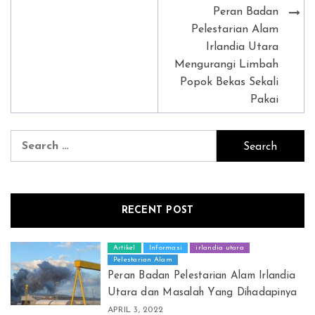
Post
Peran Badan
navigation
Pelestarian Alam
Irlandia Utara
Mengurangi Limbah
Popok Bekas Sekali
Pakai
Search
for:
RECENT POST
Artikel
Informasi
irlandia utara
Pelestarian Alam
Peran Badan Pelestarian Alam Irlandia
Utara dan Masalah Yang Dihadapinya
APRIL 3, 2022